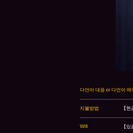
다언어 대응 or 다언어 메
지불방법
【현금
Wifi
【있