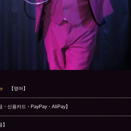
뉴
【영어】
・신용카드・PayPay・AliPay】
음】