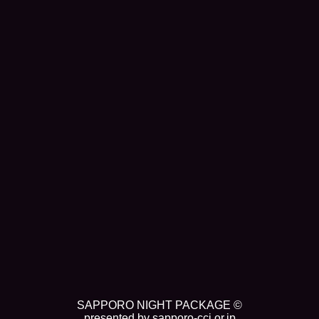
SAPPORO NIGHT PACKAGE ©
presented by sapporo-cci.or.jp