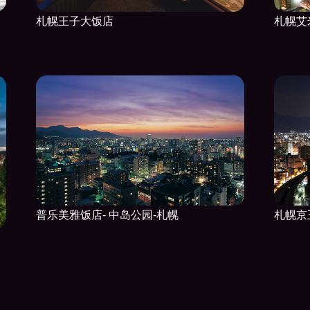
札幌王子大饭店
札幌艾
普乐美雅饭店- 中岛公园-札幌
札幌京