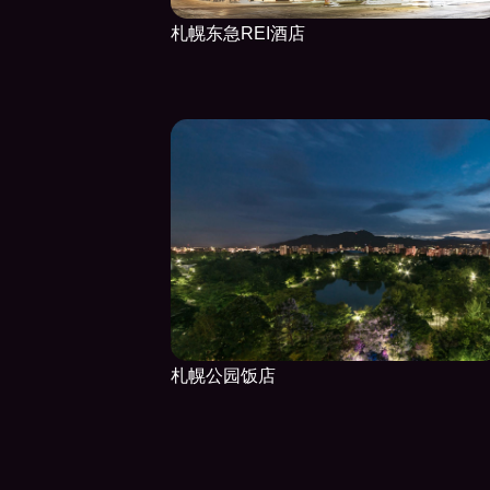
札幌东急REI酒店
札幌公园饭店