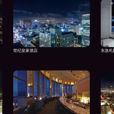
世纪皇家酒店
东急札