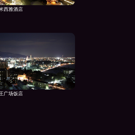
米西雅酒店
王广场饭店