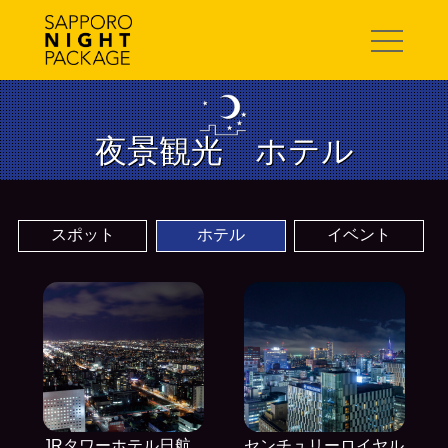
toggle
navigation
夜景観光 ホテル
JRタワーホテル日航
センチュリーロイヤル